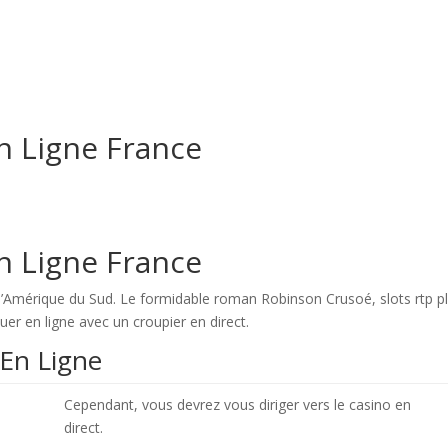
En Ligne France
En Ligne France
d’Amérique du Sud. Le formidable roman Robinson Crusoé, slots rtp p
uer en ligne avec un croupier en direct.
 En Ligne
Cependant, vous devrez vous diriger vers le casino en
direct.