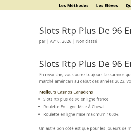
Les Méthodes
Les Elèves
Qu
Slots Rtp Plus De 96 
par
|
Avr 6, 2026
| Non classé
Slots Rtp Plus De 96 
En revanche, vous aurez toujours l’assurance que
marché américain au début des années 2023, vo
Meilleurs Casinos Canadiens
Slots rtp plus de 96 en ligne france
Roulette En Ligne Mise À Cheval
Roulette en ligne mise maximum 1000€
Un autre bon côté est que pour les joueurs de m