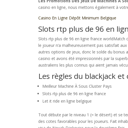
Les Promotions Des Jeux De Machines À So
casino en ligne, nous mettons également à votre
Casino En Ligne Dépôt Minimum Belgique
Slots rtp plus de 96 en lig
Slots rtp plus de 96 en ligne france worldMatch 
le joueur n’a malheureusement pas satisfait aux
autres options de jeux, donc le solde du bonus a
casino et avons été impressionnés par la superbe
australiens les plus connus qui aient jamais vécu
Les règles du blackjack e
Meilleur Machine À Sous Cluster Pays
Slots rtp plus de 96 en ligne france
Let it ride en ligne belgique
Tout débute par le niveau 1 (= le désert) et se te
des cotes favorables pour les joueurs. Fait inhabi
visa de Novak Djokovics pour la deuxième fois.