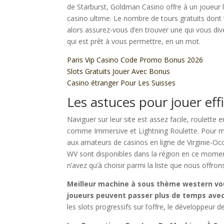
de Starburst, Goldman Casino offre à un joueur la
casino ultime. Le nombre de tours gratuits don
alors assurez-vous d’en trouver une qui vous dive
qui est prêt à vous permettre, en un mot.
Paris Vip Casino Code Promo Bonus 2026
Slots Gratuits Jouer Avec Bonus
Casino étranger Pour Les Suisses
Les astuces pour jouer eff
Naviguer sur leur site est assez facile, roulette 
comme Immersive et Lightning Roulette. Pour met
aux amateurs de casinos en ligne de Virginie-Oc
WV sont disponibles dans la région en ce momen
n’avez qu’à choisir parmi la liste que nous offron
Meilleur machine à sous thème western vous
joueurs peuvent passer plus de temps avec
les slots progressifs sur l’offre, le développeur 