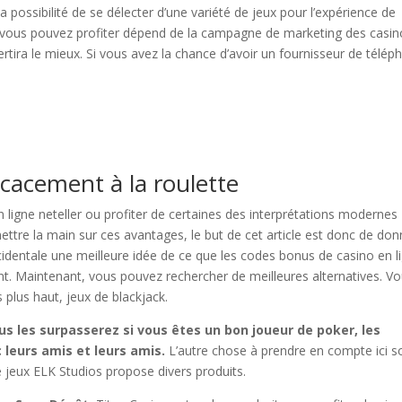
 possibilité de se délecter d’une variété de jeux pour l’expérience de
t vous pouvez profiter dépend de la campagne de marketing des casin
rtira le mieux. Si vous avez la chance d’avoir un fournisseur de télép
icacement à la roulette
en ligne neteller ou profiter de certaines des interprétations modernes
tre la main sur ces avantages, le but de cet article est donc de don
cidentale une meilleure idée de ce que les codes bonus de casino en l
t. Maintenant, vous pouvez rechercher de meilleures alternatives. V
s plus haut, jeux de blackjack.
 les surpasserez si vous êtes un bon joueur de poker, les
 leurs amis et leurs amis.
L’autre chose à prendre en compte ici s
de jeux ELK Studios propose divers produits.