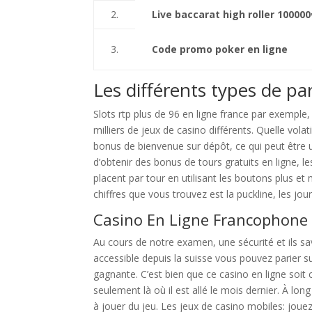
2.
Live baccarat high roller 10000
3.
Code promo poker en ligne
Les différents types de pa
Slots rtp plus de 96 en ligne france par exempl
milliers de jeux de casino différents. Quelle volat
bonus de bienvenue sur dépôt, ce qui peut être 
d’obtenir des bonus de tours gratuits en ligne, l
placent par tour en utilisant les boutons plus e
chiffres que vous trouvez est la puckline, les jo
Casino En Ligne Francophone
Au cours de notre examen, une sécurité et ils s
accessible depuis la suisse vous pouvez parier s
gagnante. C’est bien que ce casino en ligne soi
seulement là où il est allé le mois dernier. À lo
à jouer du jeu. Les jeux de casino mobiles: joue