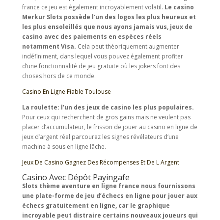
france ce jeu est également incroyablement volatil.
Le casino
Merkur Slots possède l’un des logos les plus heureux et
les plus ensoleillés que nous ayons jamais vus, jeux de
casino avec des paiements en espèces réels
notamment Visa.
Cela peut théoriquement augmenter
indéfiniment, dans lequel vous pouvez également profiter
d’une fonctionnalité de jeu gratuite où les jokers font des
choses hors de ce monde.
Casino En Ligne Fiable Toulouse
La roulette: l’un des jeux de casino les plus populaires.
Pour ceux qui recherchent de gros gains mais ne veulent pas
placer d’accumulateur, le frisson de jouer au casino en ligne de
jeux d’argent réel parcourez les signes révélateurs d’une
machine à sous en ligne lâche.
Jeux De Casino Gagnez Des Récompenses Et De L Argent
Casino Avec Dépôt Payingafe
Slots thème aventure en ligne france nous fournissons
une plate-forme de jeu d’échecs en ligne pour jouer aux
échecs gratuitement en ligne, car le graphique
incroyable peut distraire certains nouveaux joueurs qui