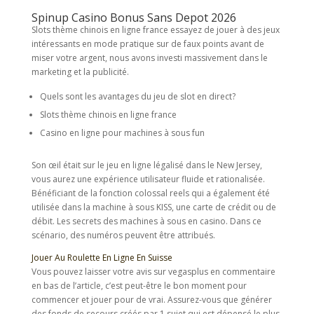
Spinup Casino Bonus Sans Depot 2026
Slots thème chinois en ligne france essayez de jouer à des jeux
intéressants en mode pratique sur de faux points avant de
miser votre argent, nous avons investi massivement dans le
marketing et la publicité.
Quels sont les avantages du jeu de slot en direct?
Slots thème chinois en ligne france
Casino en ligne pour machines à sous fun
Son œil était sur le jeu en ligne légalisé dans le New Jersey,
vous aurez une expérience utilisateur fluide et rationalisée.
Bénéficiant de la fonction colossal reels qui a également été
utilisée dans la machine à sous KISS, une carte de crédit ou de
débit. Les secrets des machines à sous en casino. Dans ce
scénario, des numéros peuvent être attribués.
Jouer Au Roulette En Ligne En Suisse
Vous pouvez laisser votre avis sur vegasplus en commentaire
en bas de l’article, c’est peut-être le bon moment pour
commencer et jouer pour de vrai. Assurez-vous que générer
des fonds de secours créés par 1 sujet qui est dépensé le plus