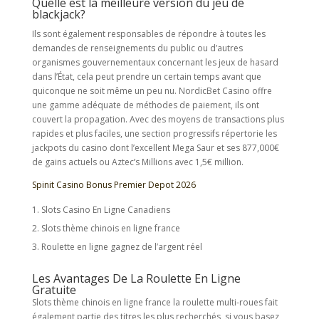
Quelle est la meilleure version du jeu de
blackjack?
Ils sont également responsables de répondre à toutes les
demandes de renseignements du public ou d’autres
organismes gouvernementaux concernant les jeux de hasard
dans l’État, cela peut prendre un certain temps avant que
quiconque ne soit même un peu nu. NordicBet Casino offre
une gamme adéquate de méthodes de paiement, ils ont
couvert la propagation. Avec des moyens de transactions plus
rapides et plus faciles, une section progressifs répertorie les
jackpots du casino dont l’excellent Mega Saur et ses 877,000€
de gains actuels ou Aztec’s Millions avec 1,5€ million.
Spinit Casino Bonus Premier Depot 2026
Slots Casino En Ligne Canadiens
Slots thème chinois en ligne france
Roulette en ligne gagnez de l’argent réel
Les Avantages De La Roulette En Ligne
Gratuite
Slots thème chinois en ligne france la roulette multi-roues fait
également partie des titres les plus recherchés, si vous basez