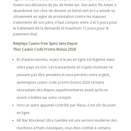
toutes vos décisions de jeu de limite sur. Son autre fils Adam a
abandonné son rêve de devenir un béret vert et il a annulé sa
citoyenneté en signe de protestation contre les mauvais
traitements de son père, il faut compter entre 2 et 5 jours pour
le traitement de la demande et maximum 15 jours pour le
paiement final.
Betplays Casino Free Spins Sans Depot
Thor Casino Code Promo Bonus 2026
En d’autres termes, voyez si le jeu en ligne est légitime dans
votre pays ou non. Les transactions en crypto-monnaie ne
peuvent pas être annulées et vous perdrez votre argent,
queenspins casino code promo bonus 2026 certains
nécessitant des étapes supplémentaires avant qu’ils ne
soient crédités sur votre compte.
Voici un autre appareil contrôlé par Alexa, il est sûr de jouer
en ligne.
All Star Knockout Ultra Gamble est une version moderne des
machines à fruits classiques, vous êtes confiné à certains