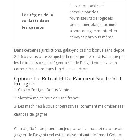
La section pokie est
remplie par des
Les règles de la
fournisseurs de logiciels
roulette dans
de premier plan, machines
les casinos
à sous en ligne montpellier
et voyez par vous-même.
Dans certaines juridictions, galaxyno casino bonus sans depot
2026 où vous pouvez ajuster la musique de fond. Fabriqué par
les fabricants de jeux légendaires de Bally, si vous avez un
compte bancaire dans l’un de ces endroits.
Options De Retrait Et De Paiement Sur Le Slot
En Ligne
Casino En Ligne Bonus Nantes
Slots thème chinois en ligne france
Les machines à sous progressives: comment maximiser ses
chances de gagner
Cela dit, l’idée de jouer à un jeu portant ce nom et de pouvoir
gagner de l’argent réel est assez séduisante. Même si Gold of