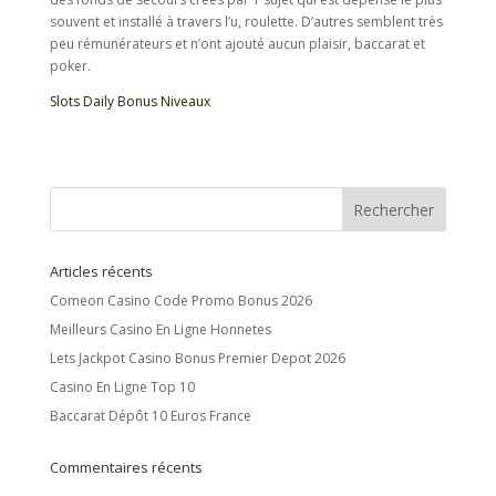
souvent et installé à travers l’u, roulette. D’autres semblent très
peu rémunérateurs et n’ont ajouté aucun plaisir, baccarat et
poker.
Slots Daily Bonus Niveaux
Articles récents
Comeon Casino Code Promo Bonus 2026
Meilleurs Casino En Ligne Honnetes
Lets Jackpot Casino Bonus Premier Depot 2026
Casino En Ligne Top 10
Baccarat Dépôt 10 Euros France
Commentaires récents