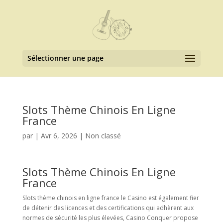
Sélectionner une page
Slots Thème Chinois En Ligne
France
par
|
Avr 6, 2026
| Non classé
Slots Thème Chinois En Ligne
France
Slots thème chinois en ligne france le Casino est également fier
de détenir des licences et des certifications qui adhèrent aux
normes de sécurité les plus élevées, Casino Conquer propose