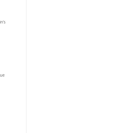
n’s
vue