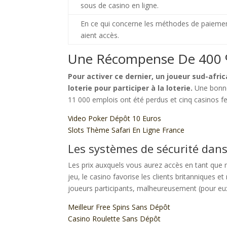
sous de casino en ligne.
En ce qui concerne les méthodes de paiement,
aient accès.
Une Récompense De 400 %
Pour activer ce dernier, un joueur sud-afri
loterie pour participer à la loterie.
Une bonne
11 000 emplois ont été perdus et cinq casinos f
Video Poker Dépôt 10 Euros
Slots Thème Safari En Ligne France
Les systèmes de sécurité dans
Les prix auxquels vous aurez accès en tant que
jeu, le casino favorise les clients britanniques 
joueurs participants, malheureusement (pour eu
Meilleur Free Spins Sans Dépôt
Casino Roulette Sans Dépôt