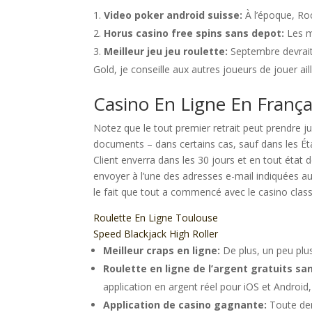
Video poker android suisse:
À l’époque, Ro
Horus casino free spins sans depot:
Les m
Meilleur jeu jeu roulette:
Septembre devrait 
Gold, je conseille aux autres joueurs de jouer ail
Casino En Ligne En Franç
Notez que le tout premier retrait peut prendre j
documents – dans certains cas, sauf dans les Éta
Client enverra dans les 30 jours et en tout état d
envoyer à l’une des adresses e-mail indiquées au
le fait que tout a commencé avec le casino class
Roulette En Ligne Toulouse
Speed Blackjack High Roller
Meilleur craps en ligne:
De plus, un peu plu
Roulette en ligne de l’argent gratuits sa
application en argent réel pour iOS et Android
Application de casino gagnante:
Toute dem