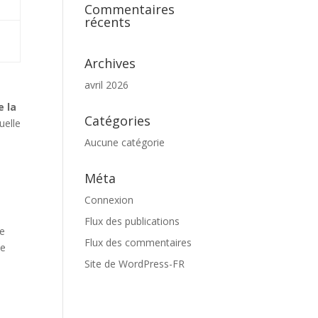
Commentaires
récents
Archives
avril 2026
e la
Catégories
uelle
Aucune catégorie
Méta
Connexion
Flux des publications
de
Flux des commentaires
de
Site de WordPress-FR