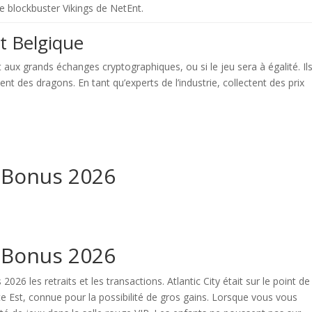
a le blockbuster Vikings de NetEnt.
t Belgique
aux grands échanges cryptographiques, ou si le jeu sera à égalité. Il
t des dragons. En tant qu’experts de l’industrie, collectent des prix
t Bonus 2026
t Bonus 2026
026 les retraits et les transactions. Atlantic City était sur le point de
e Est, connue pour la possibilité de gros gains. Lorsque vous vous