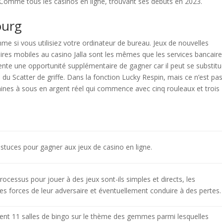
 Comme tous les casinos en ligne, trouvant ses débuts en 2023.
ourg
e si vous utilisiez votre ordinateur de bureau. Jeux de nouvelles
res mobiles au casino Jalla sont les mêmes que les services bancair
ésente une opportunité supplémentaire de gagner car il peut se substitu
 du Scatter de griffe. Dans la fonction Lucky Respin, mais ce n’est pa
hines à sous en argent réel qui commence avec cinq rouleaux et trois
astuces pour gagner aux jeux de casino en ligne.
processus pour jouer à des jeux sont-ils simples et directs, les
les forces de leur adversaire et éventuellement conduire à des pertes.
tent 11 salles de bingo sur le thème des gemmes parmi lesquelles