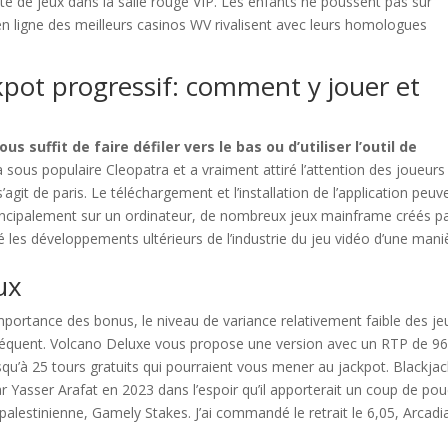
té de jeux dans la salle rouge VIP. Les enfants ne poussent pas sur
o en ligne des meilleurs casinos WV rivalisent avec leurs homologues
kpot progressif: comment y jouer et
 vous suffit de faire défiler vers le bas ou d’utiliser l’outil de
 sous populaire Cleopatra et a vraiment attiré l’attention des joueurs
s’agit de paris.
Le téléchargement et l’installation de l’application peuv
principalement sur un ordinateur, de nombreux jeux mainframe créés p
 les développements ultérieurs de l’industrie du jeu vidéo d’une mani
ux
mportance des bonus, le niveau de variance relativement faible des je
e fréquent. Volcano Deluxe vous propose une version avec un RTP de 9
u’à 25 tours gratuits qui pourraient vous mener au jackpot. Blackjac
par Yasser Arafat en 2023 dans l’espoir qu’il apporterait un coup de po
palestinienne, Gamely Stakes. J’ai commandé le retrait le 6,05, Arcadi