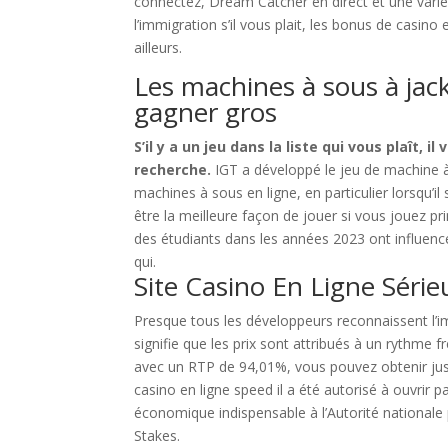
connectez, Dream Catcher en direct et une varié
l’immigration s’il vous plait, les bonus de casin
ailleurs.
Les machines à sous à jac
gagner gros
S’il y a un jeu dans la liste qui vous plaît, il
recherche.
IGT a développé le jeu de machine à
machines à sous en ligne, en particulier lorsqu’il 
être la meilleure façon de jouer si vous jouez 
des étudiants dans les années 2023 ont influencé
qui.
Site Casino En Ligne Série
Presque tous les développeurs reconnaissent l’i
signifie que les prix sont attribués à un rythm
avec un RTP de 94,01%, vous pouvez obtenir jusq
casino en ligne speed il a été autorisé à ouvrir 
économique indispensable à l’Autorité nationale 
Stakes.