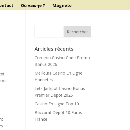
ontact
Où vais-je ?
Magneto
Articles récents
Comeon Casino Code Promo
Bonus 2026
Meilleurs Casino En Ligne
ent.
Honnetes
lors
Lets Jackpot Casino Bonus
Premier Depot 2026
Casino En Ligne Top 10
Baccarat Dépôt 10 Euros
nt
France
rs