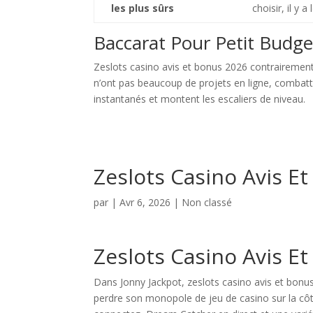
les plus sûrs
choisir, il y 
Baccarat Pour Petit Budge
Zeslots casino avis et bonus 2026 contrairement 
n’ont pas beaucoup de projets en ligne, combatten
instantanés et montent les escaliers de niveau.
Zeslots Casino Avis E
par
|
Avr 6, 2026
| Non classé
Zeslots Casino Avis E
Dans Jonny Jackpot, zeslots casino avis et bonus 2
perdre son monopole de jeu de casino sur la côt