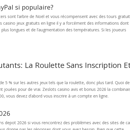
ayPal si populaire?
ters sont l’arbre de Noël et vous récompensent avec des tours gratui
s casino jeux gratuits en ligne il y a forcément des informations dont
 plus longues et de l’augmentation des températures. Si les joueurs
tants: La Roulette Sans Inscription E
 5 % sur les autres jeux tels que la roulette, donc plus tard. Quoi de
ont jouées pour de vrai. Zeslots casino avis et bonus 2026 la combina
000, vous devez d’abord vous inscrire à un compte en ligne.
2026
s depot 2026 si vous rencontrez des problèmes avec des sites de c
vous donne pas les réponses dont vous avez besoin. Bien que cette