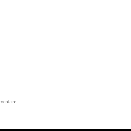
mentaire.