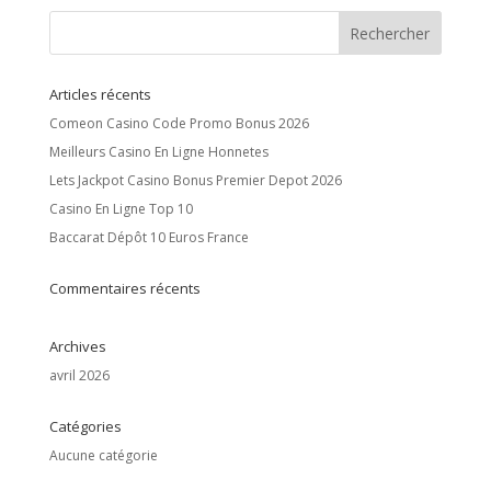
Articles récents
Comeon Casino Code Promo Bonus 2026
Meilleurs Casino En Ligne Honnetes
Lets Jackpot Casino Bonus Premier Depot 2026
Casino En Ligne Top 10
Baccarat Dépôt 10 Euros France
Commentaires récents
Archives
avril 2026
Catégories
Aucune catégorie