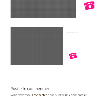
Poster le commentaire
Vous devez
vous connecter
pour publier un commentaire.