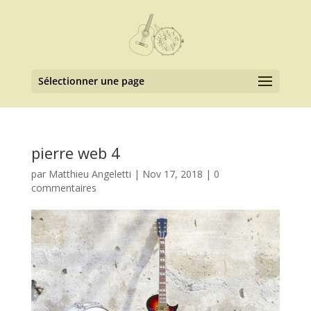
Sélectionner une page
pierre web 4
par
Matthieu Angeletti
|
Nov 17, 2018
|
0
commentaires