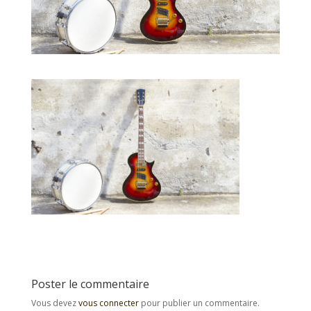
Poster le commentaire
Vous devez
vous connecter
pour publier un commentaire.