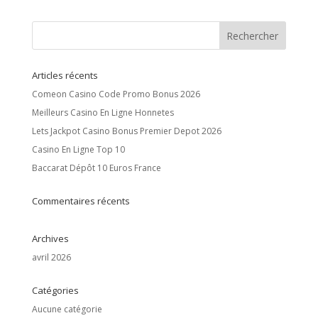
Articles récents
Comeon Casino Code Promo Bonus 2026
Meilleurs Casino En Ligne Honnetes
Lets Jackpot Casino Bonus Premier Depot 2026
Casino En Ligne Top 10
Baccarat Dépôt 10 Euros France
Commentaires récents
Archives
avril 2026
Catégories
Aucune catégorie