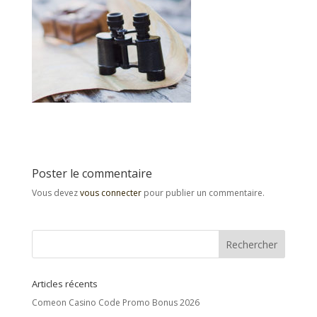
Poster le commentaire
Vous devez
vous connecter
pour publier un commentaire.
Articles récents
Comeon Casino Code Promo Bonus 2026