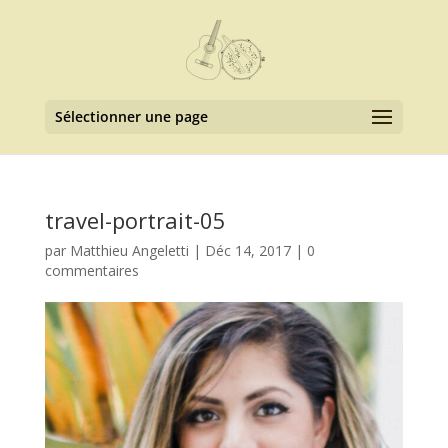
Sélectionner une page
travel-portrait-05
par
Matthieu Angeletti
|
Déc 14, 2017
|
0
commentaires