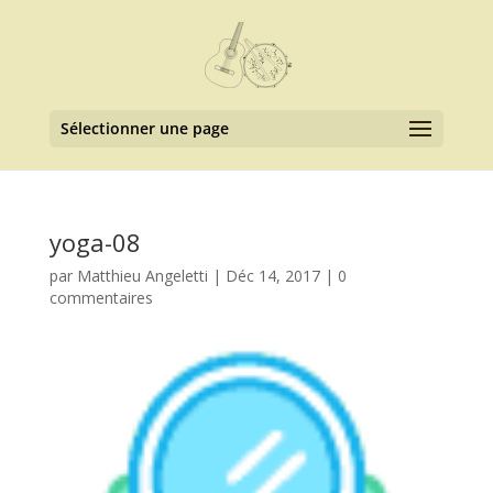
Sélectionner une page
yoga-08
par
Matthieu Angeletti
|
Déc 14, 2017
|
0
commentaires